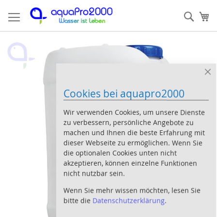
Direkt
Such
Me
zum
Inhalt
Zum
Z
Ende
An
der
de
Bildergalerie
Bi
Cl
Co
springen
sp
Cookies bei aquapro2000
Ba
Wir verwenden Cookies, um unsere Dienste
zu verbessern, persönliche Angebote zu
machen und Ihnen die beste Erfahrung mit
dieser Webseite zu ermöglichen. Wenn Sie
die optionalen Cookies unten nicht
akzeptieren, können einzelne Funktionen
nicht nutzbar sein.
Wenn Sie mehr wissen möchten, lesen Sie
bitte die
Datenschutzerklärung
.