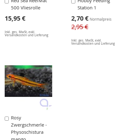
In
In
Red Sea ReefMat
Hobby Feeding
den
den
500 Vliesrolle
Station 1
Warenkorb
Warenkorb
Sonderangebot
15,95 €
2,70 €
Normalpreis
2,95 €
Inkl. ges. MwSt
,
exkl.
Versandkosten und Lieferung
Inkl. ges. MwSt
,
exkl.
Versandkosten und Lieferung
In
Rosy
den
Zwergschmerle -
Warenkorb
Physoschistura
mango