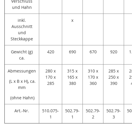
Verschluss
und Hahn
inkl.
x
Ausschnitt
und
Steckkappe
Gewicht (g)
420
690
670
920
1
ca.
Abmessungen
280 x
315 x
310 x
285 x
2
170 x
165 x
170 x
250 x
2
(L x B x H), ca.
285
380
360
390
mm
(ohne Hahn)
Art.-Nr.
510.075-
502.79-
502.79-
502.79-
50
1
1
2
3