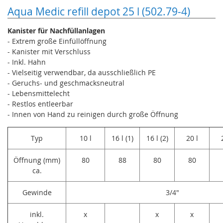
Aqua Medic refill depot 25 l (502.79-4)
Kanister für Nachfüllanlagen
- Extrem große Einfüllöffnung
- Kanister mit Verschluss
- Inkl. Hahn
- Vielseitig verwendbar, da ausschließlich PE
- Geruchs- und geschmacksneutral
- Lebensmittelecht
- Restlos entleerbar
- Innen von Hand zu reinigen durch große Öffnung
Typ
10 l
16 l (1)
16 l (2)
20 l
Öffnung (mm)
80
88
80
80
ca.
Gewinde
3/4"
inkl.
x
x
x