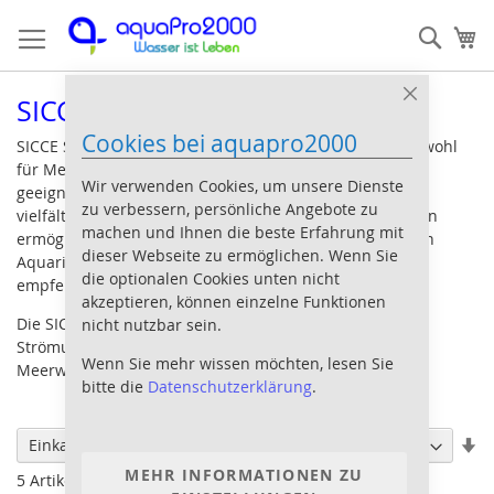
Direkt
Such
Me
zum
Inhalt
SICCE Strömungspumpe
Close
Cookie
Cookies bei aquapro2000
Bar
SICCE Strömungspumpen sind sehr zuverlässig und sowohl
für Meer- als auch Süßwasseraquarien hervorragend
Wir verwenden Cookies, um unsere Dienste
geeignet. Die rutschfeste Magnethalterung plus die
zu verbessern, persönliche Angebote zu
vielfältigen Einstellmöglichkeiten der Strömungspumpen
machen und Ihnen die beste Erfahrung mit
ermöglichen eine passgenaue Wasserbewegung in allen
dieser Webseite zu ermöglichen. Wenn Sie
Aquarientypen. Für die Steuerung der Voyager Pumpen
die optionalen Cookies unten nicht
empfehlen wir den SICCE Wave Surfer.
akzeptieren, können einzelne Funktionen
Die SICCE Voyager Nanos gehören zu den kleinsten
nicht nutzbar sein.
Strömungspumpen auf dem Markt und sind für Nano-
Wenn Sie mehr wissen möchten, lesen Sie
Meerwasseraquarien extrem praktisch!
bitte die
Datenschutzerklärung
.
Sortieren nach
In
Einkaufen nach
au
MEHR INFORMATIONEN ZU
5
Artikel
Re