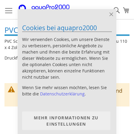
Direkt
Such
Me
zum
Inhalt
Close
Cookie
Cookies bei aquapro2000
Bar
PVC Schraubmuffe
Wir verwenden Cookies, um unsere Dienste
PVC Schraubmuffe in den Größen von 16 x 3/8 Zoll bis zu 110
zu verbessern, persönliche Angebote zu
x 4 Zoll
machen und Ihnen die beste Erfahrung mit
Druckfest bis 16 bar
dieser Webseite zu ermöglichen. Wenn Sie
die optionalen Cookies unten nicht
akzeptieren, können einzelne Funktionen
nicht nutzbar sein.
Wenn Sie mehr wissen möchten, lesen Sie
Wir können keine Produkte entsprechend
bitte die
Datenschutzerklärung
.
dieser Auswahl finden
MEHR INFORMATIONEN ZU
EINSTELLUNGEN