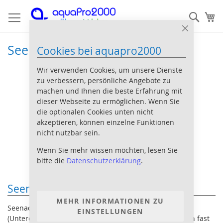
Direkt
Such
Me
zum
Inhalt
Close
Cookie
Seenadeln
Cookies bei aquapro2000
Bar
Wir verwenden Cookies, um unsere Dienste
zu verbessern, persönliche Angebote zu
machen und Ihnen die beste Erfahrung mit
dieser Webseite zu ermöglichen. Wenn Sie
die optionalen Cookies unten nicht
akzeptieren, können einzelne Funktionen
nicht nutzbar sein.
Wenn Sie mehr wissen möchten, lesen Sie
bitte die
Datenschutzerklärung
.
Seenadeln im Meerwasseraquarium
MEHR INFORMATIONEN ZU
Seenadeln sind eng verwandt mit den Seepferdchen
EINSTELLUNGEN
(Unterordnung Syngnathidae - Seenadelartige). Von den fast