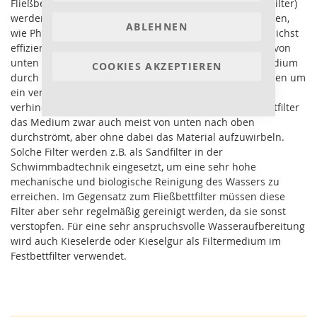
Fließbettfilter oder Wirbelbettfilter (engl. Fludized Bed Filter)
werden in der Aquaristik eingesetzt, um Adsorber-Medien,
ABLEHNEN
wie Phosphat Adsorber, Aktivkohle oder ähnliches, möglichst
effizient einzusetzen. In der Regel werden solche Filter von
unten nach oben durchströmt. Dabei wird das Filtermedium
COOKIES AKZEPTIEREN
durch die Wasserströmung ständig in Bewegung gehalten um
ein verbacken des Filters durch Verunreinigungen zu
verhindern. Im Gegensatz dazu, wird bei einem Festbettfilter
das Medium zwar auch meist von unten nach oben
durchströmt, aber ohne dabei das Material aufzuwirbeln.
Solche Filter werden z.B. als Sandfilter in der
Schwimmbadtechnik eingesetzt, um eine sehr hohe
mechanische und biologische Reinigung des Wassers zu
erreichen. Im Gegensatz zum Fließbettfilter müssen diese
Filter aber sehr regelmäßig gereinigt werden, da sie sonst
verstopfen. Für eine sehr anspruchsvolle Wasseraufbereitung
wird auch Kieselerde oder Kieselgur als Filtermedium im
Festbettfilter verwendet.