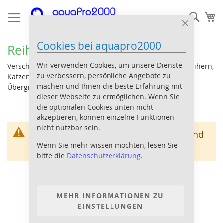
Direkt
Such
Me
zum
Inhalt
Close
Cookie
Cookies bei aquapro2000
Bar
Reiherschreck
Wir verwenden Cookies, um unsere Dienste
Verschiedene Hilfsmittel und Geräte zur Abwehr von Reihern,
zu verbessern, persönliche Angebote zu
Katzen usw. um Ihre wertvollen Teichbewohner vor
machen und Ihnen die beste Erfahrung mit
Übergriffen zu schützen
dieser Webseite zu ermöglichen. Wenn Sie
die optionalen Cookies unten nicht
akzeptieren, können einzelne Funktionen
nicht nutzbar sein.
Wir können keine Produkte entsprechend
Wenn Sie mehr wissen möchten, lesen Sie
dieser Auswahl finden
bitte die
Datenschutzerklärung
.
MEHR INFORMATIONEN ZU
EINSTELLUNGEN