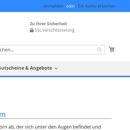
Anmelden
Ein Konto erstellen
Zu Ihrer Sicherheit
SSL Verschlüsselung
Mein 
Suche
Gutscheine & Angebote
um
Dorn ab, der sich unter den Augen befindet und