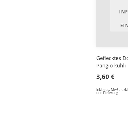
IN
EI
Geflecktes D
Pangio kuhli
3,60 €
Inkl. ges. MwSt
,
exkl
und Lieferung
In den Warenkorb