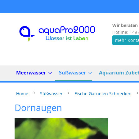
Direkt
zum
Inhalt
Wir beraten 
Hotline: +49 
mehr Konta
Meerwasser
Süßwasser
Aquarium Zube
Home
Süßwasser
Fische Garnelen Schnecken
Dornaugen