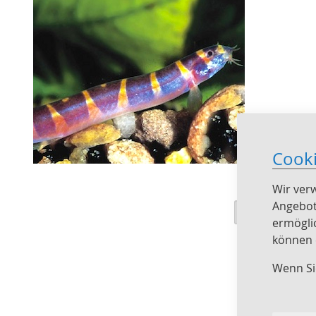
Cook
Wir ver
Angebot
Ansicht
Raster
Liste
1
E
ermögli
als
können e
Wenn Si