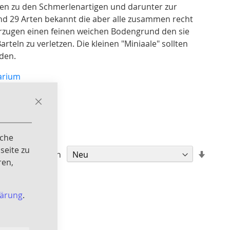
len zu den Schmerlenartigen und darunter zur
sind 29 Arten bekannt die aber alle zusammen recht
orzugen einen feinen weichen Bodengrund den sie
eln zu verletzen. Die kleinen "Miniaale" sollten
rden.
arium
Close
Cookie
Bar
iche
seite zu
In
Sortieren nach
ren,
aufst
Reihe
lärung
.