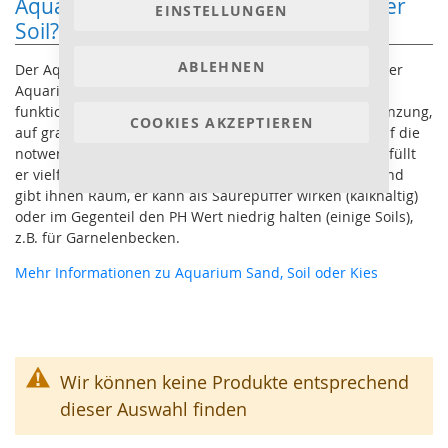
Aquarium Bodengrund: Kies, Sand oder
EINSTELLUNGEN
Soil?
ABLEHNEN
Der Aquarienbodengrund, egal ob Aquarienkies, Soil oder
Aquariensand ist die Basis für ein biologisch gut
funktionierendes Aquarium. Abgestimmt auf die Bepflanzung,
COOKIES AKZEPTIEREN
auf grabende oder brütende Fische und abgestimmt auf die
notwendige oder gewünschte Wasserbeschaffenheit, erfüllt
er vielfältige Aufgaben. So bietet er den Wurzeln Halt und
gibt ihnen Raum, er kann als Säurepuffer wirken (kalkhaltig)
oder im Gegenteil den PH Wert niedrig halten (einige Soils),
z.B. für Garnelenbecken.
Mehr Informationen zu Aquarium Sand, Soil oder Kies
Wir können keine Produkte entsprechend
dieser Auswahl finden