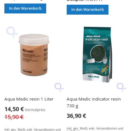
In den Warenkorb
In den Warenkorb
Aqua Medic resin 1 Liter
Aqua Medic indicator resin
730 g
Sonderangebot
14,50 €
Normalpreis
36,90 €
15,90 €
Inkl. ges. MwSt
,
exkl.
Versandkosten und
Inkl. ges. MwSt
,
exkl.
Versandkosten und