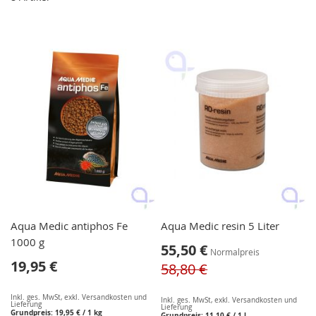
Re
Aqua Medic antiphos Fe
Aqua Medic resin 5 Liter
1000 g
Sonderangebot
55,50 €
Normalpreis
19,95 €
58,80 €
Inkl. ges. MwSt
,
exkl.
Versandkosten und
Inkl. ges. MwSt
,
exkl.
Versandkosten und
Lieferung
Lieferung
Grundpreis:
19,95 €
/ 1 kg
Grundpreis:
11,10 €
/ 1 l