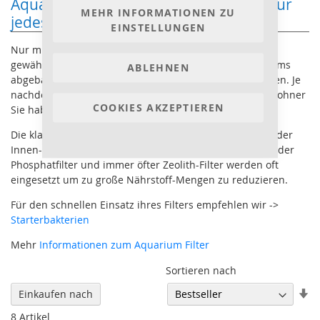
Aquarium Filter - Der richtige Lösung für
MEHR INFORMATIONEN ZU
jedes Aquarium
EINSTELLUNGEN
Nur mit der richtigen Filtertechnik ist in der Aquaristik
gewährleistet, dass Schadstoffe im Wasser des Aquariums
ABLEHNEN
abgebaut oder aus dem Wasserkreislauf entfernt werden. Je
nachdem, was für ein Becken und welche Aquarienbewohner
COOKIES AKZEPTIEREN
Sie haben, kommen verschiedene Filterarten in Frage.
Die klassische Filteranlage der Süßwasseraquaristik ist der
Innen- und der Außenfilter. Spezielle Filter wie Nitrat- oder
Phosphatfilter und immer öfter Zeolith-Filter werden oft
eingesetzt um zu große Nährstoff-Mengen zu reduzieren.
Für den schnellen Einsatz ihres Filters empfehlen wir ->
Starterbakterien
Mehr
Informationen zum Aquarium Filter
Sortieren nach
In
Einkaufen nach
au
8
Artikel