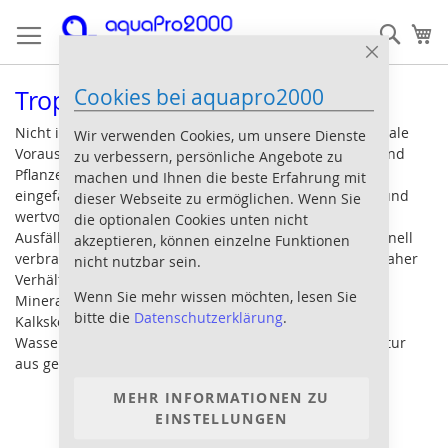
Direkt
Such
Me
zum
Inhalt
Close
Cookie
Cookies bei aquapro2000
Bar
Tropic-Marin Zusätze
Nicht immer bietet das verfügbare Ausgangswasser ideale
Wir verwenden Cookies, um unsere Dienste
Voraussetzungen für die Pflege anspruchsvoller Tiere und
zu verbessern, persönliche Angebote zu
Pflanzen im Aquarium. Außerdem können sich im
machen und Ihnen die beste Erfahrung mit
eingefahrenen Meerwasseraquarium Erdalkalimetalle und
dieser Webseite zu ermöglichen. Wenn Sie
wertvolle Spurenelemente durch chemische Prozesse,
die optionalen Cookies unten nicht
Ausfällungen und durch den Einbau in Kalkskelette schnell
akzeptieren, können einzelne Funktionen
verbrauchen. Zur (Wieder-) Herstellung stabiler, naturnaher
nicht nutzbar sein.
Verhältnisse bietet Tropic Marin alle notwendigen
Wenn Sie mehr wissen möchten, lesen Sie
Mineralstoffe und Spurenelemente für den Aufbau der
bitte die
Datenschutzerklärung
.
Kalkskelette von Steinkorallen. Gestalten Sie die
Wasserbedingungen so, wie es Ihre Schützlinge von Natur
aus gewohnt sind!
MEHR INFORMATIONEN ZU
EINSTELLUNGEN