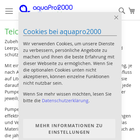
Direkt
Such
Me
zum
Inhalt
Close
Cookie
Teichpumpen Zubehör
Cookies bei aquapro2000
Bar
Zubehör für Teichpumpen wie z:B. Drehzahlregler oder
Wir verwenden Cookies, um unsere Dienste
Leerpumpschutz sowie Schwimmschalter erweitern und
zu verbessern, persönliche Angebote zu
schützen Ihre Teichpumpe im laufenden Betrieb.
machen und Ihnen die beste Erfahrung mit
dieser Webseite zu ermöglichen. Wenn Sie
Mit einem Drehzahlregler können sie die Pumpenleistung, je
die optionalen Cookies unten nicht
nach Ausführung, stufenlos regeln und damitz auch Einfluss
akzeptieren, können einzelne Funktionen
auf Literleistung und Stromverbrauch nehmen. Achten sie
nicht nutzbar sein.
darauf das nicht jeder Drehzahlregler oder Dimmer für jede
Pumpe geeignet ist, was von dem verwendeten Motor der
Wenn Sie mehr wissen möchten, lesen Sie
jeweiligen Pumpe abhängig ist.
bitte die
Datenschutzerklärung
.
Pumpenreiniger dienen, wie der Name schon sagt zur
effektiven Reinigung Ihrer Teichpumpe. Kalk , Ablagerungen
und Verschmutzungen werden entfernt und schützen das
MEHR INFORMATIONEN ZU
Material von Läufer und Pumpengehäuse. Wichtig ist auch an
EINSTELLUNGEN
die jährliche Reinigung des UV-Klärers ( Quarzglas) zu