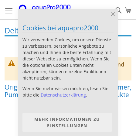
Direkt
Such
Me
zum
Inhalt
Close
Cookie
Cookies bei aquapro2000
Bar
Deltec Ersatzteile
Wir verwenden Cookies, um unsere Dienste
zu verbessern, persönliche Angebote zu
machen und Ihnen die beste Erfahrung mit
dieser Webseite zu ermöglichen. Wenn Sie
Wir können keine Produkte entsprechend
die optionalen Cookies unten nicht
akzeptieren, können einzelne Funktionen
dieser Auswahl finden
nicht nutzbar sein.
Original Ersatzteile für Deltec Abschäumer,
Wenn Sie mehr wissen möchten, lesen Sie
Pumpen und andere technische Produkte
bitte die
Datenschutzerklärung
.
MEHR INFORMATIONEN ZU
EINSTELLUNGEN