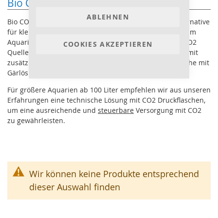
Bio CO2 Anlage für Ihr Aquarium
ABLEHNEN
Bio CO2 ist eine sehr einfache und kostengünstige Alternative
für kleinere Aquarien um eine effiziente CO2 Düngung im
Aquarium zu erreichen. Durch Gärung wird hier eine CO2
COOKIES AKZEPTIEREN
Quelle geschaffen die über längere Zeit das Aquarium mit
zusätzlichem CO2 versorgt. Man braucht nur eine Flasche mit
Gärlösung, einen Schlauch und einen CO2 Diffusor.
Für größere Aquarien ab 100 Liter empfehlen wir aus unseren
Erfahrungen eine technische Lösung mit CO2 Druckflaschen,
um eine ausreichende und
steuerbare
Versorgung mit CO2
zu gewährleisten.
Wir können keine Produkte entsprechend
dieser Auswahl finden