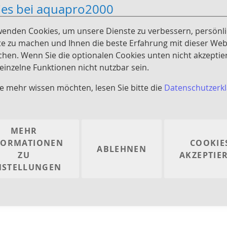
ies bei aquapro2000
u fördern. Mit dieser Pumpe kann sowohl sauberes als auch
st nicht geeignet für Wasser mit Grobschmutzpartikel. Die
wenden Cookies, um unsere Dienste zu verbessern, persönl
e zu machen und Ihnen die beste Erfahrung mit dieser Web
 einzusetzen für die Anwendung mit “sauberem Wasser”. Un
chen. Wenn Sie die optionalen Cookies unten nicht akzeptie
verstehen, welche die Lager beschädigen können, wie z.B. S
inzelne Funktionen nicht nutzbar sein.
ng im Teich. Schäden, die durch solche Bestandteile des W
e mehr wissen möchten, lesen Sie bitte die
Datenschutzerk
ice.
agon Pumpen im Zusammenhang mit Filtersystemen (Aqua
oder Wasserfalles eingesetzt. Die Pumpe ist nicht selbst
inem Rückschlagventil auf der Ansaugleitung eingesetzt we
MEHR
ser gefüllt werden.
FORMATIONEN
COOKIE
ABLEHNEN
ZU
AKZEPTIE
NSTELLUNGEN
nnen keine Produkte entsprechend dieser Aus