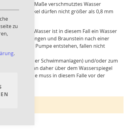
Close
 in beschränktem Maße verschmutztes Wasser
Cookie
Bar
 Schmutzpartikel dürfen nicht größer als 0,8 mm
iche
seite zu
ter sauberem Wasser ist in diesem Fall ein Wasser
ren,
and, Kalkausfällungen und Braunstein nach einer
assers an der Pumpe entstehen, fallen nicht
lärung
.
rien, Teiche oder Schwimmanlagen) und/oder zum
ansaugend und kann daher über dem Wasserspiegel
rden. Die Pumpe muss in diesem Falle vor der
S
REN
wahl finden