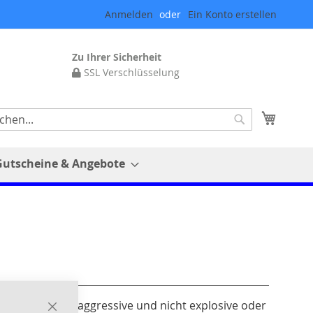
Anmelden
Ein Konto erstellen
Zu Ihrer Sicherheit
SSL Verschlüsselung
Mein 
Suche
Gutscheine & Angebote
üssige, nicht aggressive und nicht explosive oder