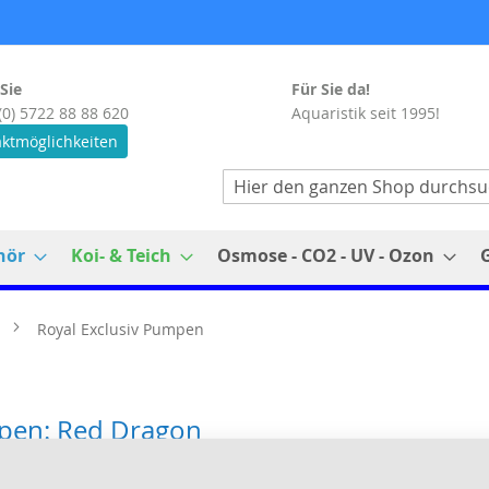
Sie
Für Sie da!
(0) 5722 88 88 620
Aquaristik seit 1995!
ktmöglichkeiten
Suche
hör
Koi- & Teich
Osmose - CO2 - UV - Ozon
Royal Exclusiv Pumpen
mpen: Red Dragon
eignet, um Süß-, Brack- und Meerwasser, oder andere dünnf