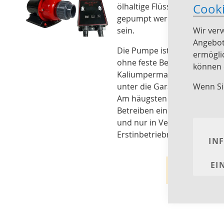
Cook
ölhaltige Flüssigkei- ten z
gepumpt werden. Die Pumpe i
Wir ver
sein.
Angebot
Die Pumpe ist grundsätzlich
ermögli
ohne feste Bestandteile zu 
können e
Kaliumpermanganat-Behandlu
Wenn Si
unter die Garantie oder Serv
Am häugsten werden Red Dr
Betreiben eines Bachlaufes 
und nur in Verbindung mit e
Erstinbetriebnahme mit Was
IN
EI
Wir kö