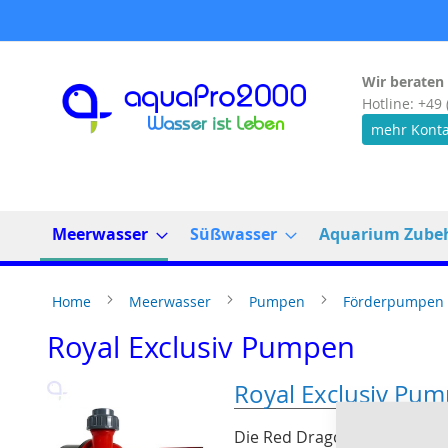
Direkt
zum
Inhalt
Wir beraten 
Hotline: +49 
mehr Konta
Meerwasser
Süßwasser
Aquarium Zube
Home
Meerwasser
Pumpen
Förderpumpen
Royal Exclusiv Pumpen
Royal Exclusiv Pu
Die Red Dragon Pumpe ist ge