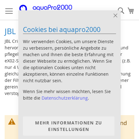
Direkt
Such
Me
zum
Inhalt
Close
Cookie
Cookies bei aquapro2000
Bar
JBL CristalProfi
JBL CristalProfi greenline Außenfilter sind neben der
Wir verwenden Cookies, um unsere Dienste
hervorragenden Filterleistung auf einfache Installation und
zu verbessern, persönliche Angebote zu
pflegeleichte Wartung ausgelegt. Die neuen Modelle der
machen und Ihnen die beste Erfahrung mit
eX02-Serie sind zusätzlich im Stromverbrauch optimiert (z.B.
dieser Webseite zu ermöglichen. Wenn Sie
nur 4 W Stromverbrauch beim CristalProfi e 402) bei
die optionalen Cookies unten nicht
gleichzeitig verbesserter Wasserumwälzung. Die Anordnung
akzeptieren, können einzelne Funktionen
der Filterkörbe wurde so verbessert, dass die Filter seltener
nicht nutzbar sein.
gereinigt werden müssen und trotzdem nicht so schnell
Wenn Sie mehr wissen möchten, lesen Sie
verstopfen.
bitte die
Datenschutzerklärung
.
Wir können keine Produkte entsprechend
MEHR INFORMATIONEN ZU
EINSTELLUNGEN
dieser Auswahl finden