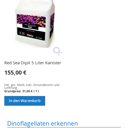
Red Sea DipX 5 Liter Kanister
155,00 €
Inkl. ges. MwSt
,
exkl.
Versandkosten und
Lieferung
Grundpreis:
31,00 €
/ 1 l
In den Warenkorb
Dinoflagellaten erkennen