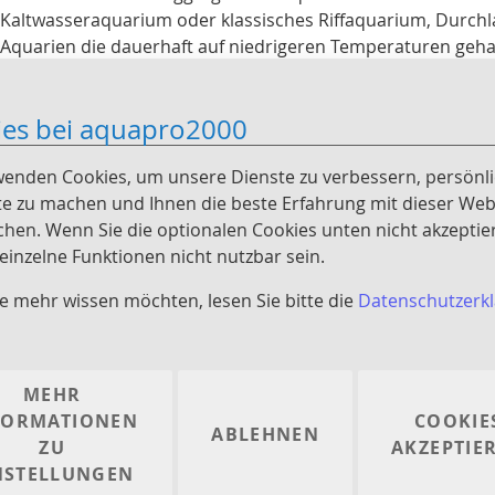
Kaltwasseraquarium oder klassisches Riffaquarium, Durchla
Aquarien die dauerhaft auf niedrigeren Temperaturen geha
Für den Betrieb der Durchlaufkühler wird in der Regel eine
ies bei aquapro2000
wenden Cookies, um unsere Dienste zu verbessern, persönl
e zu machen und Ihnen die beste Erfahrung mit dieser Web
chen. Wenn Sie die optionalen Cookies unten nicht akzeptie
inzelne Funktionen nicht nutzbar sein.
e mehr wissen möchten, lesen Sie bitte die
Datenschutzerk
intrag
MEHR
FORMATIONEN
COOKIE
ABLEHNEN
ZU
AKZEPTIE
NSTELLUNGEN