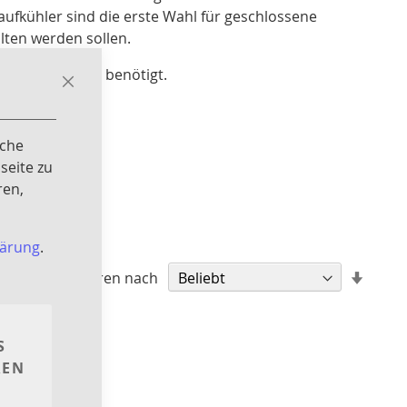
ufkühler sind die erste Wahl für geschlossene
lten werden sollen.
 externe Pumpe benötigt.
Close
Cookie
Bar
iche
seite zu
ren,
lärung
.
In
Sortieren nach
aufst
Reihe
S
REN