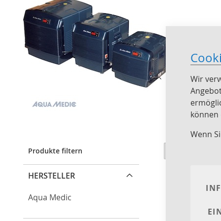
Cook
Wir ver
Angebot
ermögli
können e
Wenn Si
Ansicht
Raster
Liste
1
E
Produkte filtern
als
HERSTELLER
IN
Aqua Medic
EI