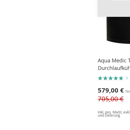
Aqua Medic T
Durchlaufküh
Bewertung:
1
100%
Sonderangebot
579,00 €
No
705,00 €
Inkl. ges. MwSt
,
exkl
und Lieferung
Nicht
auf