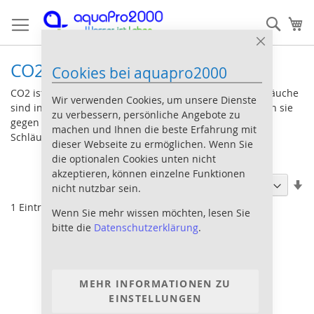
Direkt
Such
Me
zum
Inhalt
Close
Cookie
CO2 Schlauch
Cookies bei aquapro2000
Bar
CO2 ist ein sehr feines Gas und normale Aquariumschläuche
Wir verwenden Cookies, um unsere Dienste
sind in vielen Fällen nicht komplett gasdicht. Verwenden sie
zu verbessern, persönliche Angebote zu
gegen den Verlust von Kohlendioxid nur spezielle CO2-
machen und Ihnen die beste Erfahrung mit
Schläuche.
dieser Webseite zu ermöglichen. Wenn Sie
die optionalen Cookies unten nicht
Sortieren nach
akzeptieren, können einzelne Funktionen
In
nicht nutzbar sein.
au
1
Eintrag
Re
Wenn Sie mehr wissen möchten, lesen Sie
bitte die
Datenschutzerklärung
.
MEHR INFORMATIONEN ZU
EINSTELLUNGEN