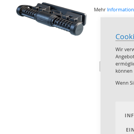
Mehr
Information
Cook
Wir ver
Angebot
ermögli
Ansicht
Raster
Liste
1
E
können e
als
Wenn Si
IN
EI