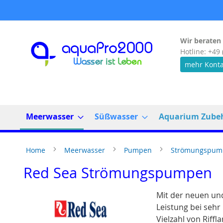
Direkt
zum
Inhalt
Wir beraten 
Hotline: +49 
mehr Konta
Meerwasser
Süßwasser
Aquarium Zube
Home
Meerwasser
Pumpen
Strömungspu
Red Sea Strömungspumpen
Mit der neuen un
Leistung bei sehr
Vielzahl von Riff