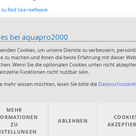
 zu Red Sea reefwave
ies bei aquapro2000
wenden Cookies, um unsere Dienste zu verbessern, persönl
e zu machen und Ihnen die beste Erfahrung mit dieser Web
chen. Wenn Sie die optionalen Cookies unten nicht akzeptie
intrag
inzelne Funktionen nicht nutzbar sein.
e mehr wissen möchten, lesen Sie bitte die
Datenschutzerk
MEHR
FORMATIONEN
COOKIE
ABLEHNEN
ZU
AKZEPTIE
NSTELLUNGEN