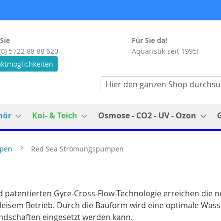
Sie
Für Sie da!
(0) 5722 88 88 620
Aquaristik seit 1995!
ktmöglichkeiten
Suche
hör
Koi- & Teich
Osmose - CO2 - UV - Ozon
mpen
Red Sea Strömungspumpen
d patentierten Gyre-Cross-Flow-Technologie erreichen di
 leisem Betrieb. Durch die Bauform wird eine optimale Wasse
landschaften eingesetzt werden kann.