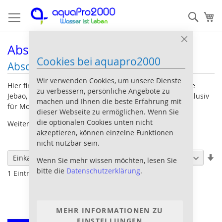
Direkt
Such
Me
zum
Inhalt
Close
Abschäumer Pumpen
Cookie
Cookies bei aquapro2000
Bar
Abschäumerpumpe
Wir verwenden Cookies, um unsere Dienste
Hier finden Sie Abschäumerpumpen von Herstellern wie
zu verbessern, persönliche Angebote zu
Jebao, Aqua Medic, ATI, Deltec, Tunze, Eheim & Royal Exclusiv
machen und Ihnen die beste Erfahrung mit
für Motorbetriebene Abschäumer.
dieser Webseite zu ermöglichen. Wenn Sie
die optionalen Cookies unten nicht
Weitere
Informationen zur Abschäumerpumpe
akzeptieren, können einzelne Funktionen
Sortieren nach
nicht nutzbar sein.
In
Einkaufen nach
Wenn Sie mehr wissen möchten, lesen Sie
au
bitte die
Datenschutzerklärung
.
1
Eintrag
Re
MEHR INFORMATIONEN ZU
EINSTELLUNGEN