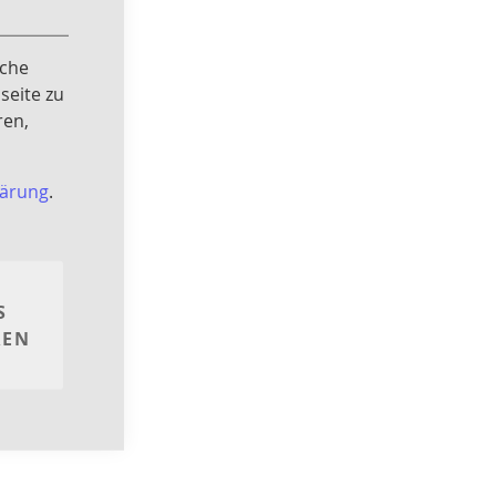
Close
Cookie
Bar
iche
seite zu
ren,
lärung
.
S
REN