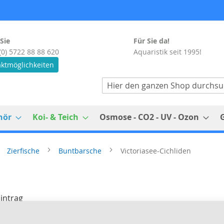
Sie
Für Sie da!
(0) 5722 88 88 620
Aquaristik seit 1995!
ktmöglichkeiten
Suche
hör
Koi- & Teich
Osmose - CO2 - UV - Ozon
Zierfische
Buntbarsche
Victoriasee-Cichliden
intrag