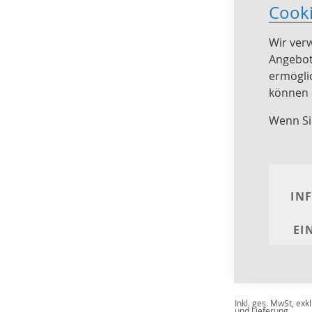
Cook
Wir ver
Angebot
ermögli
können e
Wenn Si
IN
Vielfarbiger 
Pseudocreni
EI
multicolor
12,90 €
Inkl. ges. MwSt
,
exkl
und Lieferung