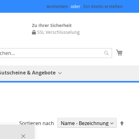
Anmelden
Ein Konto erstellen
Zu Ihrer Sicherheit
SSL Verschlüsselung
Mein 
Suche
Gutscheine & Angebote
In
Sortieren nach
abste
Reihe