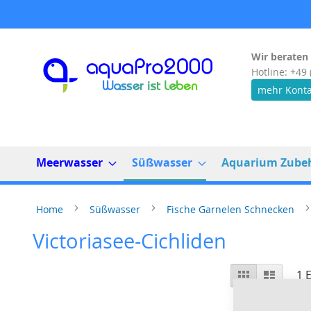
Direkt
zum
Inhalt
Wir beraten 
Hotline: +49 
mehr Konta
Meerwasser
Süßwasser
Aquarium Zube
Home
Süßwasser
Fische Garnelen Schnecken
Victoriasee-Cichliden
Ansicht
Raster
Liste
1
E
als