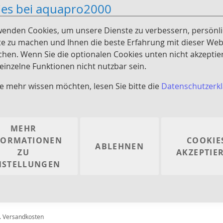
ies bei aquapro2000
wenden Cookies, um unsere Dienste zu verbessern, persönl
e zu machen und Ihnen die beste Erfahrung mit dieser Web
chen. Wenn Sie die optionalen Cookies unten nicht akzeptie
inzelne Funktionen nicht nutzbar sein.
e mehr wissen möchten, lesen Sie bitte die
Datenschutzerk
MEHR
FORMATIONEN
COOKIE
ABLEHNEN
Maulbrüter -
ZU
AKZEPTIE
labrus
NSTELLUNGEN
.
Versandkosten