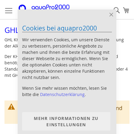
Direkt
Such
Me
zum
Inhalt
Close
Cookie
Cookies bei aquapro2000
Bar
GHL KH Director
Wir verwenden Cookies, um unsere Dienste
GHL KH Director: Messgerät zur Bestimmung und Regelung
zu verbessern, persönliche Angebote zu
der Alkalinität
machen und Ihnen die beste Erfahrung mit
Der KH Director wurde als Zubehör-Gerät konzipiert und
dieser Webseite zu ermöglichen. Wenn Sie
benötigt zum Betrieb entweder einen GHL Doser 2 (2.1)
die optionalen Cookies unten nicht
Standalone oder einen ProfiLux® Aquariencomputer 3 oder 4
akzeptieren, können einzelne Funktionen
mit GHL Doser 2 (2.1) Slave.
nicht nutzbar sein.
Wenn Sie mehr wissen möchten, lesen Sie
bitte die
Datenschutzerklärung
.
Wir können keine Produkte entsprechend
dieser Auswahl finden
MEHR INFORMATIONEN ZU
EINSTELLUNGEN