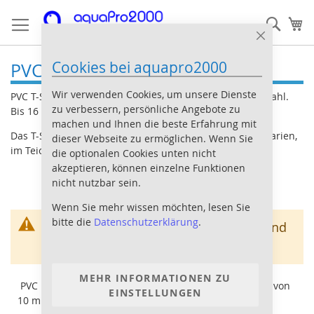
Direkt
Such
Me
zum
Inhalt
Close
Cookie
Cookies bei aquapro2000
Bar
PVC T-Stück 45 Grad
Wir verwenden Cookies, um unsere Dienste
PVC T-Stück mit 3 Klebemuffen in der Größe Ihrer Auswahl.
zu verbessern, persönliche Angebote zu
Bis 16 Bar druckfest.
machen und Ihnen die beste Erfahrung mit
Das T-Stück findet Verwendung im Anlagenbau bei Aquarien,
dieser Webseite zu ermöglichen. Wenn Sie
im Teichbau sowie Schwimmbadtechnik etc.
die optionalen Cookies unten nicht
akzeptieren, können einzelne Funktionen
nicht nutzbar sein.
Wenn Sie mehr wissen möchten, lesen Sie
bitte die
Datenschutzerklärung
.
Wir können keine Produkte entsprechend
dieser Auswahl finden
MEHR INFORMATIONEN ZU
PVC Fittings:T-Stück 45 Grad / Y-Stück mit Klebemuffe von
EINSTELLUNGEN
10 mm bis 63 mm