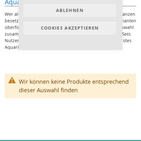
Aquarium Pflanzen Sets für Einsteiger
ABLEHNEN
Wer als Anfänger in der Aquaristik ein Aquarium mit Pflanzen
besetzen will ist oft von der Menge der verfügbaren Varianten
überfordert. Um schnell und günstig eine passende Auswahl
COOKIES AKZEPTIEREN
zusammenzustellen gibt es unsere
Aquarium Pflanzen Sets
.
Nutzen Sie den einfachen und günstigen Weg um ihr erstes
Aquarium ansprechend einzurichten.
Wir können keine Produkte entsprechend
dieser Auswahl finden