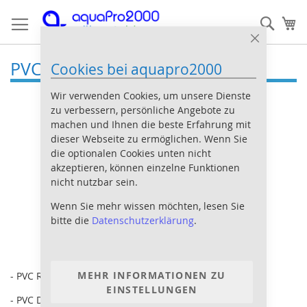
Direkt
Such
Me
zum
Inhalt
Close
Cookie
PVC Rohr
Cookies bei aquapro2000
Bar
Wir verwenden Cookies, um unsere Dienste
zu verbessern, persönliche Angebote zu
machen und Ihnen die beste Erfahrung mit
dieser Webseite zu ermöglichen. Wenn Sie
die optionalen Cookies unten nicht
akzeptieren, können einzelne Funktionen
nicht nutzbar sein.
Wenn Sie mehr wissen möchten, lesen Sie
bitte die
Datenschutzerklärung
.
MEHR INFORMATIONEN ZU
- PVC Rohr von 10 mm bis 63 mm
EINSTELLUNGEN
- PVC Druckrohr bis 10 Bar