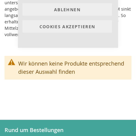
unterschiedlichen Granulatgrößen M, L, XL und XXL
angeboten. Granulatfutter in der kleineren Korngröße M sinkt
ABLEHNEN
langsam und füttert dadurch in allen drei Wasserzonen. So
erhalten sowohl Oberflächenfresser als auch Fische der
COOKIES AKZEPTIEREN
Mittelzone und Bodenfische gleichermaßen frische und
vollwertige Nahrung
Wir können keine Produkte entsprechend
dieser Auswahl finden
Rund um Bestellungen