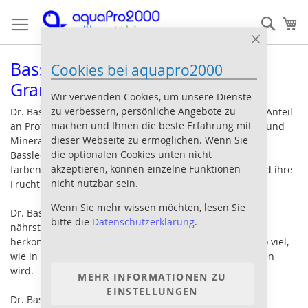
Direkt
Such
Me
zum
Inhalt
Close
Cookie
Bassleer Biofish Food regular
Cookies bei aquapro2000
Bar
Granulat
Wir verwenden Cookies, um unsere Dienste
zu verbessern, persönliche Angebote zu
Dr. Bassleer Biofish Food regular hat einen sehr hohen Anteil
machen und Ihnen die beste Erfahrung mit
an Proteinen. Es enthält alle Vitamine Spurenelemente und
dieser Webseite zu ermöglichen. Wenn Sie
Mineralien, die Fische benötigen. Zierfische, die mit Dr.
die optionalen Cookies unten nicht
Bassleer Biofish Food ernährt werden, sind deutlich
akzeptieren, können einzelne Funktionen
farbenprächtiger und vitaler. Sie wachsen schneller und ihre
nicht nutzbar sein.
Fruchtbarkeit wird gefördert.
Wenn Sie mehr wissen möchten, lesen Sie
Dr. Bassleer Biofish Food regular ist wesentlich
bitte die
Datenschutzerklärung
.
nährstoffreicher und ergiebiger als die meisten
herkömmlichen Zierfischfuttersorten. Füttern Sie nur so viel,
wie in wenigen Minuten von allen Fischen aufgenommen
wird.
MEHR INFORMATIONEN ZU
EINSTELLUNGEN
Dr. Bassleer Biofish Food regular wird in den