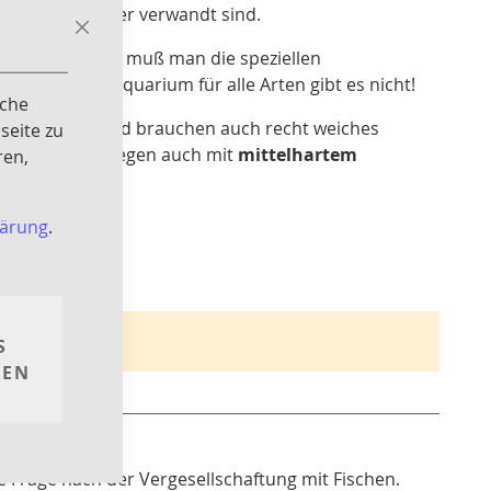
nah miteinander verwandt sind.
Close
Cookie
wässern kommen muß man die speziellen
Bar
erggarnelenaquarium für alle Arten gibt es nicht!
iche
ergebieten
und brauchen auch recht weiches
seite zu
a
kommen dagegen auch mit
mittelhartem
ren,
lärung
.
wahl finden
S
REN
e Frage nach der Vergesellschaftung mit Fischen.