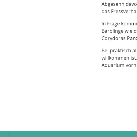
Abgesehn davon
das Fressverhal
In Frage kommen
Bärblinge wie 
Corydoras Panz
Bei praktisch 
willkommen ist
Aquarium vorha