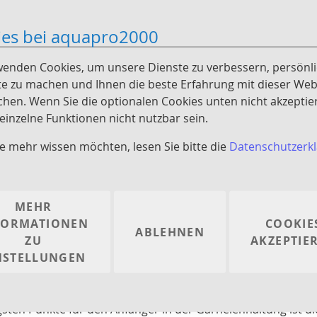
verschiedenen Gattungen angehören und nicht unbedingt 
ies bei aquapro2000
Da die Garnelen teilweise aus sehr unterschiedlichen Ge
Haltungsbedingungen der einzelnen Arten beachten. DAS Zw
wenden Cookies, um unsere Dienste zu verbessern, persönl
Viele Arten der
Gattung Caridina
kommen aus
Weichwass
e zu machen und Ihnen die beste Erfahrung mit dieser Web
Wasser im Aquarium. Viele Arten der
Gattung Neocaridin
chen. Wenn Sie die optionalen Cookies unten nicht akzeptie
Wasser
zurecht.
inzelne Funktionen nicht nutzbar sein.
Mehr Informationen zur Zwerggarnelen Haltung
e mehr wissen möchten, lesen Sie bitte die
Datenschutzerk
MEHR
nnen keine Produkte entsprechend dieser Aus
FORMATIONEN
COOKIE
ABLEHNEN
ZU
AKZEPTIE
on Zwerggarnelen im Aquarium
NSTELLUNGEN
en Haltung mit Fischen
gsten Punkte für den Anfänger in der Garnelenhaltung ist di