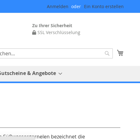
Anmelden
Ein Konto erstellen
Zu Ihrer Sicherheit
SSL Verschlüsselung
Mein 
Suche
Gutscheine & Angebote
n Süßwassergarnelen bezeichnet die