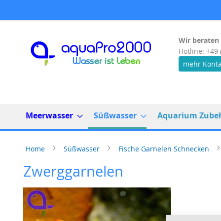
Direkt
zum
Inhalt
Wir beraten 
Hotline: +49 
mehr Konta
Meerwasser
Süßwasser
Aquarium Zube
Home
Süßwasser
Fische Garnelen Schnecken
Zwerggarnelen