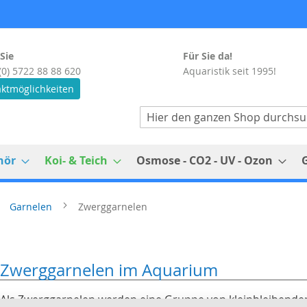
Sie
Für Sie da!
(0) 5722 88 88 620
Aquaristik seit 1995!
ktmöglichkeiten
Suche
hör
Koi- & Teich
Osmose - CO2 - UV - Ozon
Garnelen
Zwerggarnelen
Zwerggarnelen im Aquarium
Als Zwerggarnelen werden eine Gruppe von kleinbleibende