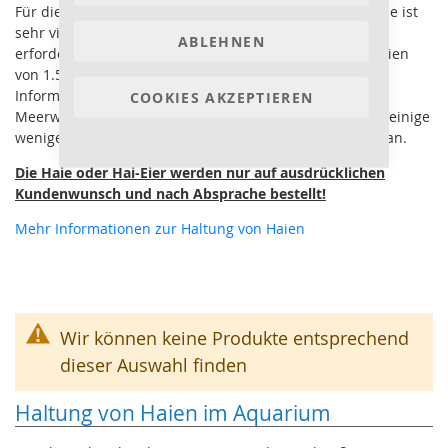
Für die Haltung von echten Haien im Aquarium zu Hause ist
sehr viel Aufwand und umfangreiche Vorabinformation
ABLEHNEN
erforderlich. Selbst für kleine Hai-Arten sind erst Aquarien
von 1.500 Litern an interessant. Weiterreichende
Informationen finden Sie u.a. wie immer im
COOKIES AKZEPTIEREN
Meerwasserlexikon und Korallenriff.de. Wir bieten hier einige
wenige, relativ kleinbleibende Hai-Arten, bzw. ihre Eier an.
Die Haie oder Hai-Eier werden nur auf ausdrücklichen
Kundenwunsch und nach Absprache bestellt!
Mehr Informationen zur Haltung von Haien
Wir können keine Produkte entsprechend
dieser Auswahl finden
Haltung von Haien im Aquarium