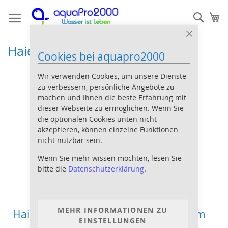
Direkt
Such
Me
zum
Inhalt
Close
Cookie
Haie
Cookies bei aquapro2000
Bar
Wir verwenden Cookies, um unsere Dienste
zu verbessern, persönliche Angebote zu
machen und Ihnen die beste Erfahrung mit
dieser Webseite zu ermöglichen. Wenn Sie
die optionalen Cookies unten nicht
akzeptieren, können einzelne Funktionen
nicht nutzbar sein.
Wenn Sie mehr wissen möchten, lesen Sie
bitte die
Datenschutzerklärung
.
MEHR INFORMATIONEN ZU
Haifische für ihr Meerwasseraquarium
EINSTELLUNGEN