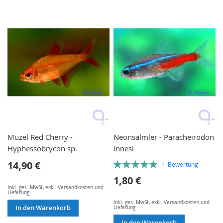
Muzel Red Cherry -
Neonsalmler - Paracheirodon
Hyphessobrycon sp.
innesi
Bewertung:
14,90 €
1
Bewertung
100%
1,80 €
Inkl. ges. MwSt
,
exkl.
Versandkosten und
Lieferung
Inkl. ges. MwSt
,
exkl.
Versandkosten und
Lieferung
In den Warenkorb
In den Warenkorb