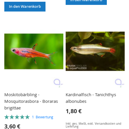
In den Warenkorb
Moskitobärbling -
Kardinalfisch - Tanichthys
Mosquitorasbora - Boraras
albonubes
brigittae
1,80 €
Bewertung:
1
Bewertung
100%
Inkl. ges. MwSt
,
exkl.
Versandkosten und
3,60 €
Lieferung