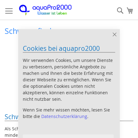
Direkt
Such
Me
zum
Inhalt
Schwarmfische
Close
Cookie
Cookies bei aquapro2000
Bar
Wir verwenden Cookies, um unsere Dienste
zu verbessern, persönliche Angebote zu
machen und Ihnen die beste Erfahrung mit
dieser Webseite zu ermöglichen. Wenn Sie
die optionalen Cookies unten nicht
akzeptieren, können einzelne Funktionen
nicht nutzbar sein.
Wenn Sie mehr wissen möchten, lesen Sie
Schwarmfische im Aquarium
bitte die
Datenschutzerklärung
.
Als Schwarmfische bezeichnen wir hier Fische die mit
mindestens 6-10 gleichartigen Exemplaren