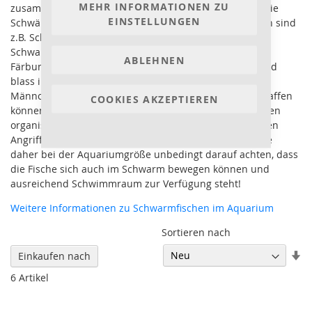
MEHR INFORMATIONEN ZU
zusammengehalten werden sollten, in der Natur sind die
EINSTELLUNGEN
Schwärme oft sehr viel größer. Die meisten Salmerarten sind
z.B. Schwarmfische. Der Neonfisch kommt auch erst im
Schwarm zur Geltung und zeigt dann seine schönste
ABLEHNEN
Färbung. Einzelne Tiere stehen dagegen unglücklich und
blass in einer Ecke des Aquariums obwohl einzelne
Männchen auch territoriale Abgrenzungen für sich schaffen
COOKIES AKZEPTIEREN
können. Würden aber potenzielle Fressfeinde auftauchen
organisieren sich die Fische sofort zum Schwarm um den
Angriff auf ein einzelnes Tier zu erschweren. Man sollte
daher bei der Aquariumgröße unbedingt darauf achten, dass
die Fische sich auch im Schwarm bewegen können und
ausreichend Schwimmraum zur Verfügung steht!
Weitere Informationen zu Schwarmfischen im Aquarium
Sortieren nach
In
Einkaufen nach
au
6
Artikel
Re