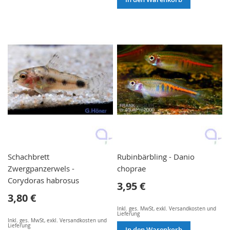
Schachbrett
Rubinbärbling - Danio
Zwergpanzerwels -
choprae
Corydoras habrosus
3,95 €
3,80 €
Inkl. ges. MwSt
,
exkl.
Versandkosten und
Lieferung
Inkl. ges. MwSt
,
exkl.
Versandkosten und
Lieferung
In den Warenkorb