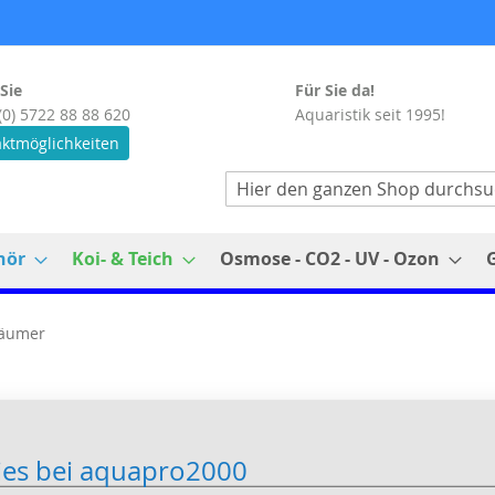
Sie
Für Sie da!
(0) 5722 88 88 620
Aquaristik seit 1995!
ktmöglichkeiten
Suche
hör
Koi- & Teich
Osmose - CO2 - UV - Ozon
äumer
ies bei aquapro2000
uhöhe höchste Leistung garantieren.