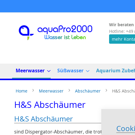
Direkt
zum
Inhalt
Wir beraten 
Hotline: +49 
mehr Konta
Meerwasser
Süßwasser
Aquarium Zube
Home
Meerwasser
Abschäumer
H&S Absch
H&S Abschäumer
H&S Abschäumer
Cook
sind Dispergator-Abschäumer, die trotz niedriger Ba