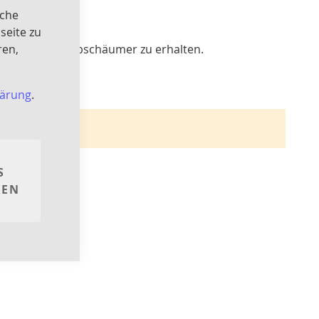
iche
seite zu
ren,
 Unterschrankabschäumer zu erhalten.
lärung
.
wahl finden
S
REN