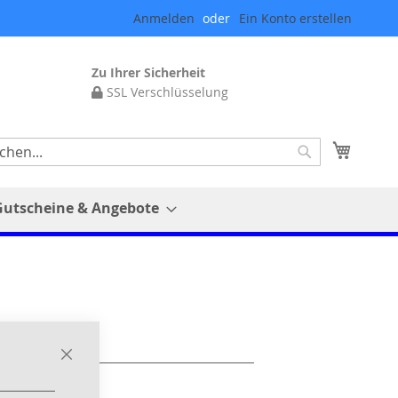
Anmelden
Ein Konto erstellen
Zu Ihrer Sicherheit
SSL Verschlüsselung
Mein 
Suche
Gutscheine & Angebote
Close
Cookie
Bar