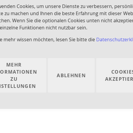
wenden Cookies, um unsere Dienste zu verbessern, persönl
adtechnik und saugseitig zugeführter Luft erzeugt.
e zu machen und Ihnen die beste Erfahrung mit dieser Web
chen. Wenn Sie die optionalen Cookies unten nicht akzeptie
hnik sind die H&S Abschäumer für alle Aquariengrößen als
inzelne Funktionen nicht nutzbar sein.
oßen Aufpreis möglich.
e mehr wissen möchten, lesen Sie bitte die
Datenschutzerk
nnen keine Produkte entsprechend dieser Aus
MEHR
FORMATIONEN
COOKIE
ABLEHNEN
ZU
AKZEPTIE
NSTELLUNGEN