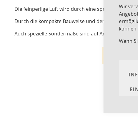
Wir ver
Die feinperlige Luft wird durch eine spezielle Nadelr
Angebot
ermögli
Durch die kompakte Bauweise und der perfekten Tec
können e
Auch spezielle Sondermaße sind auf Anfrage ohne gr
Wenn Si
Wir kö
IN
EI