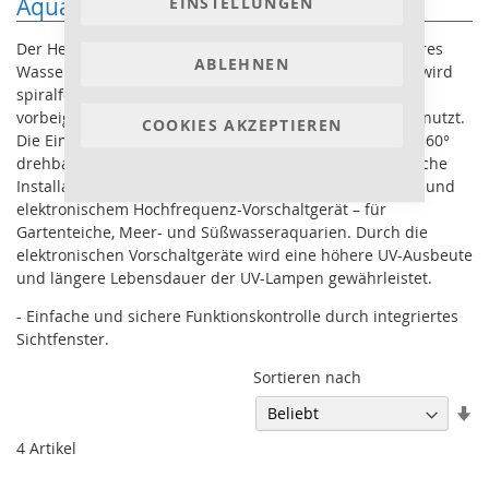
Aqua Medic Helix Max
EINSTELLUNGEN
Der Helix Max vernichtet Schwebealgen und schafft klares
ABLEHNEN
Wasser im Aquarium oder im Gartenteich. Das Wasser wird
spiralförmig mit langer Kontaktzeit am Quarzrohr
vorbeigeführt. Die UV-Strahlung wird dabei maximal genutzt.
COOKIES AKZEPTIEREN
Die Ein- und Auslassöffnungen der Helix Max sind um 360°
drehbar. Dies ermöglicht eine platzsparende und einfache
Installation. Alle Helix Max sind mit einem Gummikabel und
elektronischem Hochfrequenz-Vorschaltgerät – für
Gartenteiche, Meer- und Süßwasseraquarien. Durch die
elektronischen Vorschaltgeräte wird eine höhere UV-Ausbeute
und längere Lebensdauer der UV-Lampen gewährleistet.
- Einfache und sichere Funktionskontrolle durch integriertes
Sichtfenster.
Sortieren nach
In
au
4
Artikel
Re