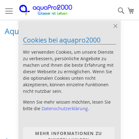
Direkt
Such
Me
zum
Inhalt
Aqua Medic Helix Max UV Klärer
Close
Cookie
Cookies bei aquapro2000
Bar
Wir verwenden Cookies, um unsere Dienste
zu verbessern, persönliche Angebote zu
machen und Ihnen die beste Erfahrung mit
dieser Webseite zu ermöglichen. Wenn Sie
die optionalen Cookies unten nicht
akzeptieren, können einzelne Funktionen
nicht nutzbar sein.
Wenn Sie mehr wissen möchten, lesen Sie
bitte die
Datenschutzerklärung
.
MEHR INFORMATIONEN ZU