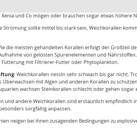
Bereich auf den Boden oder leicht erhöht stellen.
: Xenia und Co mögen oder brauchen sogar etwas höhere Näh
ie Strömung sollte mittel bis stark sein, Weichkorallen ko
Wie die meisten gehandelten Korallen erfolgt der Großteil 
 Aufnahme von gelösten Spurenelementen und Nährstoffen.
 Fütterung mit Filtrierer-Futter oder Phytoplankton.
aftung
: Weichkorallen nessln sehr schwach bis gar nicht. T
s Überwachsen mit Algen und anderen Korallen zu schützen 
quarien wachsen Steinkorallen schlecht oder gehen sogar e
en und andere Weichkorallen sind erstaunlich empfindlich 
esonders sorgfältig anpassen.
nien neigen bei ihnen zusagenden Bedingungen zu explos