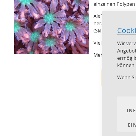
einzelnen Polypen
Als Weichkoralle 
herauswachsen und 
Cook
(Sklerite). - Xeni
Viele Weichkoralle
Wir ver
Angebot
Mehr
Information
ermögli
können e
Wir kö
Wenn Si
Weichkoral
Alle Weichkor
IN
Weichkorallen
zugefüttert w
EI
Licht
: Weichk