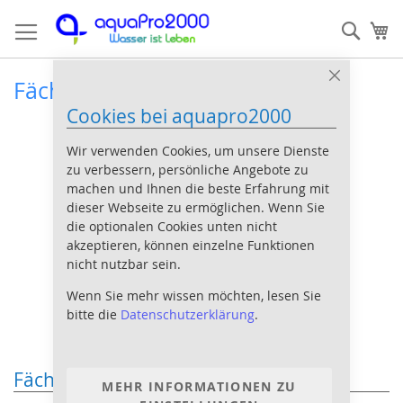
Direkt
Such
Me
zum
Inhalt
Fächergarnelen
Close
Cookie
Cookies bei aquapro2000
Bar
Wir verwenden Cookies, um unsere Dienste
zu verbessern, persönliche Angebote zu
machen und Ihnen die beste Erfahrung mit
dieser Webseite zu ermöglichen. Wenn Sie
die optionalen Cookies unten nicht
akzeptieren, können einzelne Funktionen
nicht nutzbar sein.
Wenn Sie mehr wissen möchten, lesen Sie
bitte die
Datenschutzerklärung
.
Fächergarnelen im Aquarium
MEHR INFORMATIONEN ZU