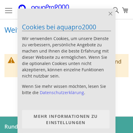
Direkt
Such
Me
zum
Inhalt
Close
Cookie
Cookies bei aquapro2000
Bar
Weitere LPS Korallen
Wir verwenden Cookies, um unsere Dienste
zu verbessern, persönliche Angebote zu
machen und Ihnen die beste Erfahrung mit
dieser Webseite zu ermöglichen. Wenn Sie
Wir können keine Produkte entsprechend
die optionalen Cookies unten nicht
dieser Auswahl finden
akzeptieren, können einzelne Funktionen
nicht nutzbar sein.
Wenn Sie mehr wissen möchten, lesen Sie
bitte die
Datenschutzerklärung
.
MEHR INFORMATIONEN ZU
EINSTELLUNGEN
Rund um Bestellungen