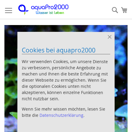
Direkt
Such
Me
zum
Inhalt
Zum
Z
Ende
An
der
de
Close
Cookie
Bildergalerie
Bi
Cookies bei aquapro2000
Bar
springen
sp
Wir verwenden Cookies, um unsere Dienste
zu verbessern, persönliche Angebote zu
machen und Ihnen die beste Erfahrung mit
dieser Webseite zu ermöglichen. Wenn Sie
die optionalen Cookies unten nicht
akzeptieren, können einzelne Funktionen
nicht nutzbar sein.
Wenn Sie mehr wissen möchten, lesen Sie
bitte die
Datenschutzerklärung
.