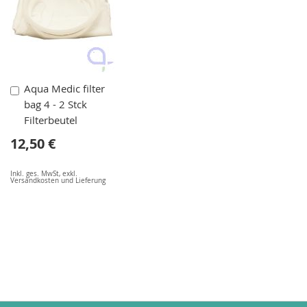
In
Aqua Medic filter
den
bag 4 - 2 Stck
Warenkorb
Filterbeutel
12,50 €
Inkl. ges. MwSt
,
exkl.
Versandkosten und Lieferung