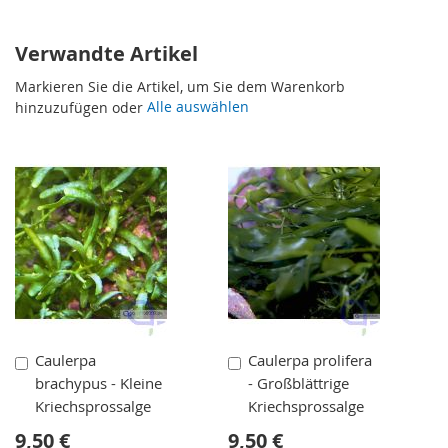
Verwandte Artikel
Markieren Sie die Artikel, um Sie dem Warenkorb
Alle auswählen
hinzuzufügen oder
In
In
Caulerpa
Caulerpa prolifera
den
den
brachypus - Kleine
- Großblättrige
Warenkorb
Warenkorb
Kriechsprossalge
Kriechsprossalge
9,50 €
9,50 €