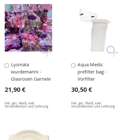
In
In
Lysmata
Aqua Medic
den
den
wurdemanni -
prefilter bag -
Warenkorb
Warenkorb
Glasrosen Garnele
Vorfilter
21,90 €
30,50 €
Inkl. ges. MwSt
,
exkl.
Inkl. ges. MwSt
,
exkl.
Versandkosten und Lieferung
Versandkosten und Lieferung