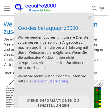
Direkt
Such
Me
zum
Inhalt
Close
Welche Meerwasserfische passen
Cookie
Cookies bei aquapro2000
Bar
zusammen?
Wir verwenden Cookies, um unsere Dienste
Die erfolgreiche Vergesellschaftung von unterschiedlichen
zu verbessern, persönliche Angebote zu
Meerwasserfischen und anderen Tieren ist ein komplexes
machen und Ihnen die beste Erfahrung mit
und anspruchsvolles Thema. Nur um einen ersten Einstieg in
dieser Webseite zu ermöglichen. Wenn Sie
dieses Thema zu finden, haben wir uns, angeregt durch
die optionalen Cookies unten nicht
ähnliche Listen im Süßwasser-Bereich, an eine Meerwasser-
akzeptieren, können einzelne Funktionen
Verträglichkeits-Tabelle gewagt.
nicht nutzbar sein.
Über Anregungen und Kritik würden wir uns sehr freuen!
Wenn Sie mehr wissen möchten, lesen Sie
bitte die
Datenschutzerklärung
.
MEHR INFORMATIONEN ZU
EINSTELLUNGEN